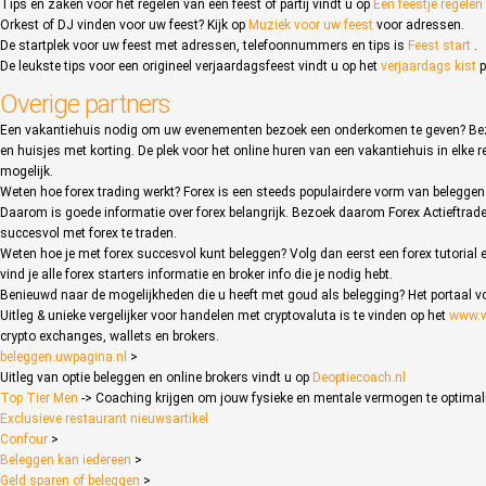
Tips en zaken voor het regelen van een feest of partij vindt u op
Een feestje regelen
Orkest of DJ vinden voor uw feest? Kijk op
Muziek voor uw feest
voor adressen.
De startplek voor uw feest met adressen, telefoonnummers en tips is
Feest start
.
De leukste tips voor een origineel verjaardagsfeest vindt u op het
verjaardags kist
p
Overige partners
Een vakantiehuis nodig om uw evenementen bezoek een onderkomen te geven? Bez
en huisjes met korting. De plek voor het online huren van een vakantiehuis in elke 
mogelijk.
Weten hoe forex trading werkt? Forex is een steeds populairdere vorm van beleggen
Daarom is goede informatie over forex belangrijk. Bezoek daarom Forex Actieftrade
succesvol met forex te traden.
Weten hoe je met forex succesvol kunt beleggen? Volg dan eerst een forex tutorial
vind je alle forex starters informatie en broker info die je nodig hebt.
Benieuwd naar de mogelijkheden die u heeft met goud als belegging? Het portaal vo
Uitleg & unieke vergelijker voor handelen met cryptovaluta is te vinden op het
www.w
crypto exchanges, wallets en brokers.
beleggen.uwpagina.nl
>
Uitleg van optie beleggen en online brokers vindt u op
Deoptiecoach.nl
Top Tier Men
-> Coaching krijgen om jouw fysieke en mentale vermogen te optimal
Exclusieve restaurant nieuwsartikel
Confour
>
Beleggen kan iedereen
>
Geld sparen of beleggen
>