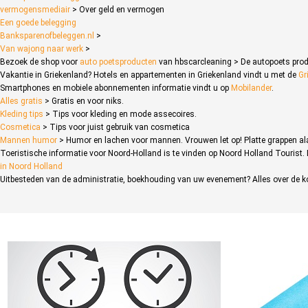
vermogensmediair
> Over geld en vermogen
Een goede belegging
Banksparenofbeleggen.nl
>
Van wajong naar werk
>
Bezoek de shop voor
auto poetsproducten
van hbscarcleaning > De autopoets prod
Vakantie in Griekenland? Hotels en appartementen in Griekenland vindt u met de
Gr
Smartphones en mobiele abonnementen informatie vindt u op
Mobilander
.
Alles gratis
> Gratis en voor niks.
Kleding tips
> Tips voor kleding en mode assecoires.
Cosmetica
> Tips voor juist gebruik van cosmetica
Mannen humor
> Humor en lachen voor mannen. Vrouwen let op! Platte grappen al
Toeristische informatie voor Noord-Holland is te vinden op Noord Holland Tourist. 
in Noord Holland
Uitbesteden van de administratie, boekhouding van uw evenement? Alles over de k