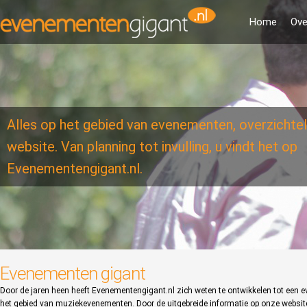
Home
Ove
Alles op het gebied van evenementen, overzichtel
website. Van planning tot invulling, u vindt het op
Evenementengigant.nl.
Evenementen gigant
Door de jaren heen heeft Evenementengigant.nl zich weten te ontwikkelen tot een 
het gebied van muziekevenementen. Door de uitgebreide informatie op onze website 