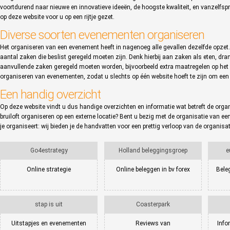
voortdurend naar nieuwe en innovatieve ideeën, de hoogste kwaliteit, en vanzelfspr
op deze website voor u op een rijtje gezet.
Diverse soorten evenementen organiseren
Het organiseren van een evenement heeft in nagenoeg alle gevallen dezelfde opzet. 
aantal zaken die beslist geregeld moeten zijn. Denk hierbij aan zaken als eten, dra
aanvullende zaken geregeld moeten worden, bijvoorbeeld extra maatregelen op het g
organiseren van evenementen, zodat u slechts op één website hoeft te zijn om een 
Een handig overzicht
Op deze website vindt u dus handige overzichten en informatie wat betreft de organ
bruiloft organiseren op een externe locatie? Bent u bezig met de organisatie van ee
je organiseert: wij bieden je de handvatten voor een prettig verloop van de organisat
Go4estrategy
Holland beleggingsgroep
e
Online strategie
Online beleggen in bv forex
Bele
stap is uit
Coasterpark
Uitstapjes en evenementen
Reviews van
Info